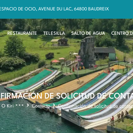
ESPACIO DE OCIO, AVENUE DU LAC, 64800 BAUDREIX
RESTAURANTE
TELESILLA
SALTO DE AGUA
CENTRO D
FIRMACIÓN DE SOLICITUD DE CONT
l O Kiri ***
Contacto
Confirmación de solicitud de contac