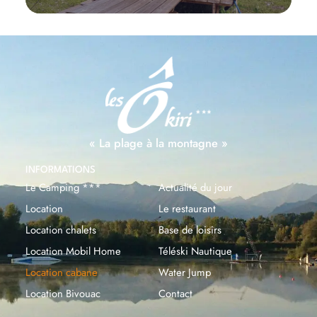
« La plage à la montagne »
INFORMATIONS
Le Camping ***
Actualité du jour
Location
Le restaurant
Location chalets
Base de loisirs
Location Mobil Home
Téléski Nautique
Location cabane
Water Jump
Location Bivouac
Contact