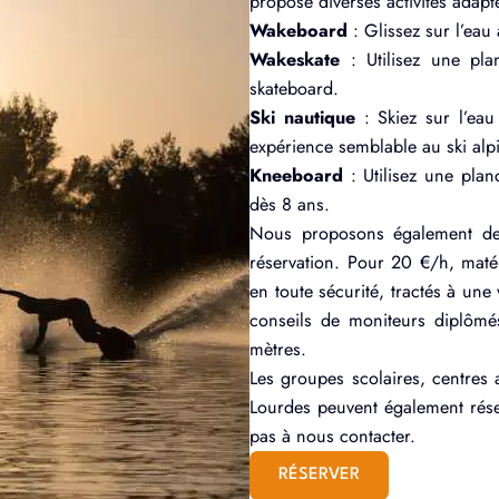
propose diverses activités adapt
Wakeboard
: Glissez sur l’ea
Wakeskate
: Utilisez une pl
skateboard.
Ski nautique
: Skiez sur l’ea
expérience semblable au ski alp
Kneeboard
: Utilisez une pla
dès 8 ans.
Nous proposons également des
réservation. Pour 20 €/h, matéri
en toute sécurité, tractés à une
conseils de moniteurs diplômé
mètres.
Les groupes scolaires, centres 
Lourdes peuvent également réser
pas à nous contacter.
RÉSERVER