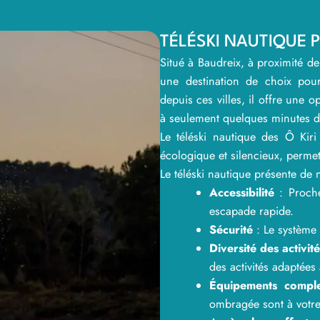
TÉLÉSKI NAUTIQUE P
Situé à Baudreix, à proximité de
une destination de choix pour
depuis ces villes, il offre une 
à seulement quelques minutes d
Le téléski nautique des Ô Kir
écologique et silencieux, permet
Le téléski nautique présente de
Accessibilité
: Proche
escapade rapide.
Sécurité
: Le système 
Diversité des activit
des activités adaptées 
Équipements comple
ombragée sont à votre 