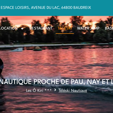
ESPACE LOISIRS, AVENUE DU LAC, 64800 BAUDREIX
LOCATION
RESTAURANT
TÉLÉSKI
WATER JUMP
BASE
 NAUTIQUE PROCHE DE PAU, NAY ET
Les Ô Kiri ***
Téléski Nautique