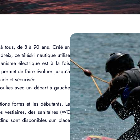
e à tous, de 8 à 90 ans. Créé en
reix, ce téléski nautique utilise
anisme électrique est à la fois
l permet de faire évoluer jusqu’à
ide et sécurisée.
poulies avec un départ à gauche
tions fortes et les débutants. Le
es vestiaires, des sanitaires (WC
ins sont disponibles sur place